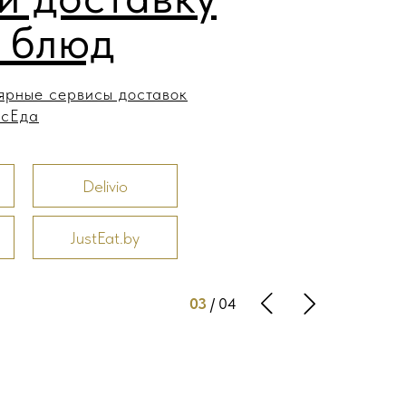
 блюд
ярные сервисы доставок
ксЕда
Delivio
JustEat.by
03
/ 04