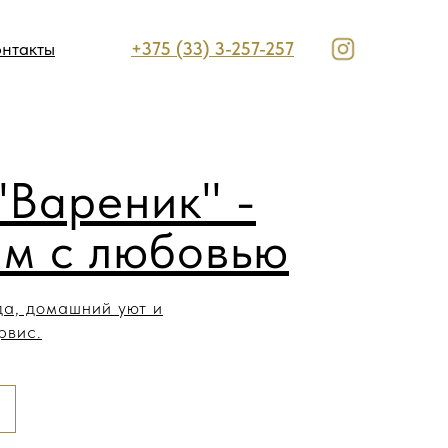
онтакты
+375 (33) 3-257-257
"Вареник" -
им с любовью
а, домашний уют и
рвис.