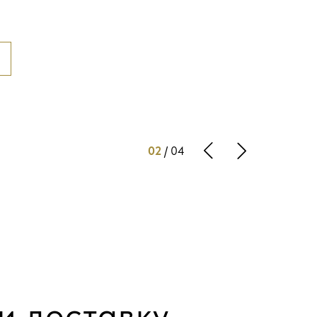
ю
02
/ 04
и доставку