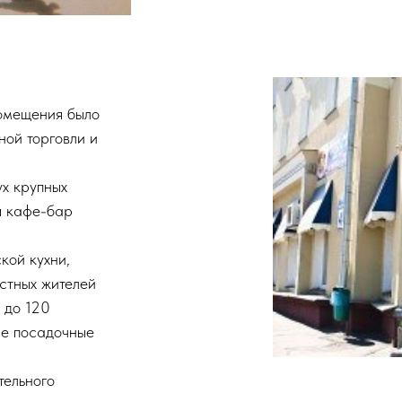
омещения было
ной торговли и
ух крупных
я кафе-бар
кой кухни,
стных жителей
 до 120
ые посадочные
тельного