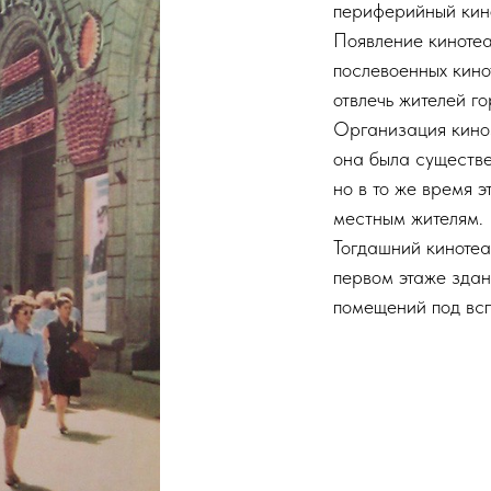
периферийный кин
Появление кинотеа
послевоенных кино
отвлечь жителей го
Организация кино
она была существе
но в то же время 
местным жителям.
Тогдашний киноте
первом этаже здан
помещений под всп